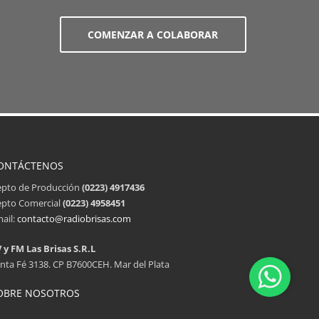
COMENZAR A COLABORAR
ONTÁCTENOS
pto de Producción
(0223) 4917436
pto Comercial
(0223) 4958451
ail:
contacto@radiobrisas.com
 y FM Las Brisas S.R.L
nta Fé 3138. CP B7600CEH. Mar del Plata
OBRE NOSOTROS