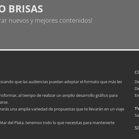
O BRISAS
ar nuevos y mejores contenidos!
C
uscando que las audiencias puedan adoptar el formato que más les
De
De
nsformar, al tiempo de realizar un amplio desarrollo gráfico para
Em
arse.
TV
arás una amplia variedad de propuestas que te llevarán en un viaje
Sa
 Mar del Plata, tenemos todo lo que necesitas para mantenerte
S