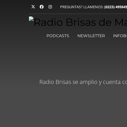
PREGUNTAS? LLAMENOS:
(0223) 49584
Radio Brisas | Mar del Plata
En Brisas, creemos en el poder de la voz para conectar, in
donde encontrarás una amplia variedad de canales que te l
PODCASTS
NEWSLETTER
INFOB
Radio Brisas se amplio y cuenta c